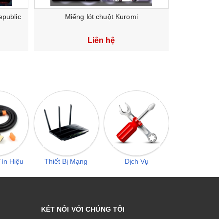
epublic
Miếng lót chuột Kuromi
Miếng Lót 
Liên hệ
ín Hiệu
Thiết Bị Mạng
Dịch Vụ
KẾT NỐI VỚI CHÚNG TÔI