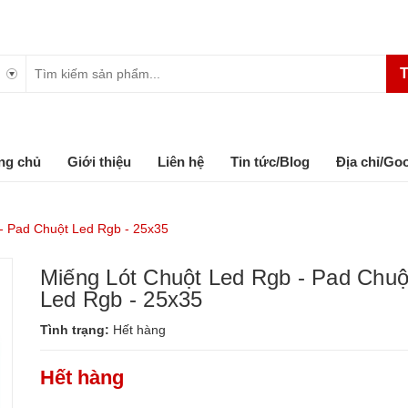
T
ng chủ
Giới thiệu
Liên hệ
Tin tức/Blog
Địa chỉ/Go
- Pad Chuột Led Rgb - 25x35
Miếng Lót Chuột Led Rgb - Pad Chuộ
Led Rgb - 25x35
Tình trạng:
Hết hàng
Hết hàng