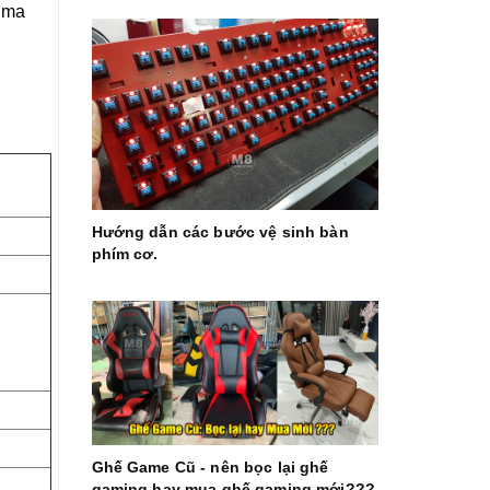
g ma
Hướng dẫn các bước vệ sinh bàn
phím cơ.
Ghế Game Cũ - nên bọc lại ghế
gaming hay mua ghế gaming mới???