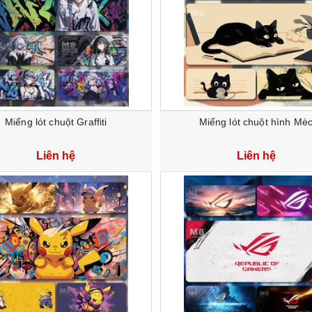
Miếng lót chuột Graffiti
Miếng lót chuột hình Mè
Liên hệ
Liên hệ