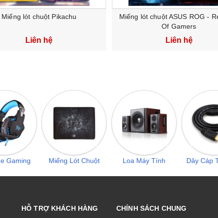
Miếng lót chuột Pikachu
Miếng lót chuột ASUS ROG - R
Of Gamers
Liên hệ
Liên hệ
he Gaming
Miếng Lót Chuột
Loa Máy Tính
Dây Cáp T
HỖ TRỢ KHÁCH HÀNG
CHÍNH SÁCH CHUNG