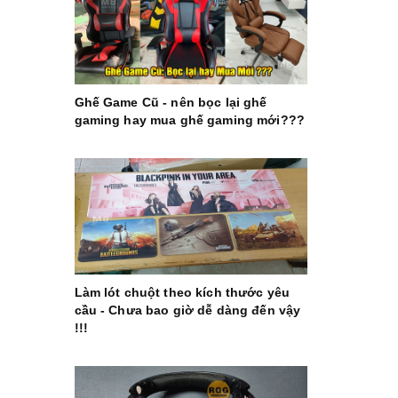
Ghế Game Cũ - nên bọc lại ghế
gaming hay mua ghế gaming mới???
Làm lót chuột theo kích thước yêu
cầu - Chưa bao giờ dễ dàng đến vậy
!!!