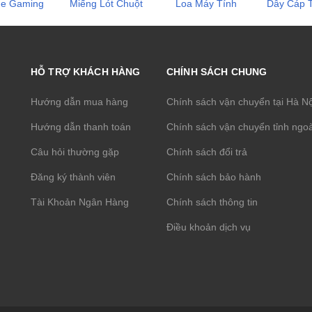
he Gaming
Miếng Lót Chuột
Loa Máy Tính
Dây Cáp T
HỖ TRỢ KHÁCH HÀNG
CHÍNH SÁCH CHUNG
Hướng dẫn mua hàng
Chính sách vận chuyển tại Hà N
Hướng dẫn thanh toán
Chính sách vận chuyển tỉnh ngoà
Câu hỏi thường gặp
Chính sách đổi trả
Đăng ký thành viên
Chính sách bảo hành
Tài Khoản Ngân Hàng
Chính sách thông tin
Điều khoản dịch vụ