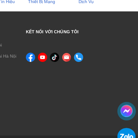
ín Hiệu
Thiết Bị Mạng
Dịch Vụ
KẾT NỐI VỚI CHÚNG TÔI
ội
i Hà Nội