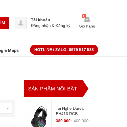
0
Tài khoản
ÌM
Đăng nhập
&
Đăng ký
Giỏ hàng
HOTLINE / ZALO:
0979 517 538
ogle Maps
SẢN PHẨM NỔI BẬT
Tai Nghe DareU
EH416 RGB
380.000₫
400.000₫