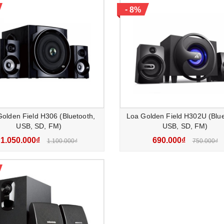
-
8%
olden Field H306 (Bluetooth,
Loa Golden Field H302U (Blue
USB, SD, FM)
USB, SD, FM)
1.050.000₫
690.000₫
1.100.000₫
750.000₫