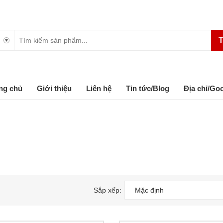
T
ng chủ
Giới thiệu
Liên hệ
Tin tức/Blog
Địa chỉ/Go
Sắp xếp:
Mặc định