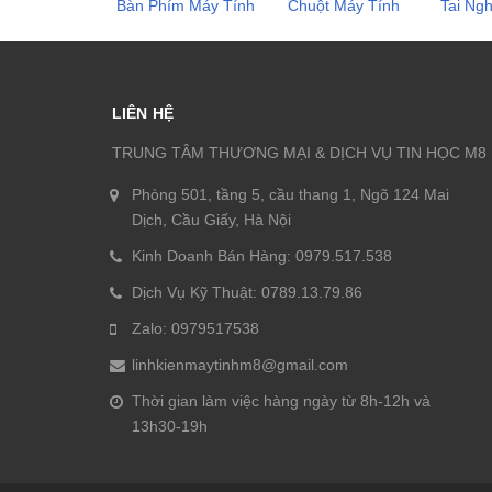
Bàn Phím Máy Tính
Chuột Máy Tính
Tai Ng
LIÊN HỆ
TRUNG TÂM THƯƠNG MẠI & DỊCH VỤ TIN HỌC M8
Phòng 501, tầng 5, cầu thang 1, Ngõ 124 Mai
Dịch, Cầu Giấy, Hà Nội
Kinh Doanh Bán Hàng: 0979.517.538
Dịch Vụ Kỹ Thuật: 0789.13.79.86
Zalo: 0979517538
linhkienmaytinhm8@gmail.com
Thời gian làm việc hàng ngày từ 8h-12h và
13h30-19h