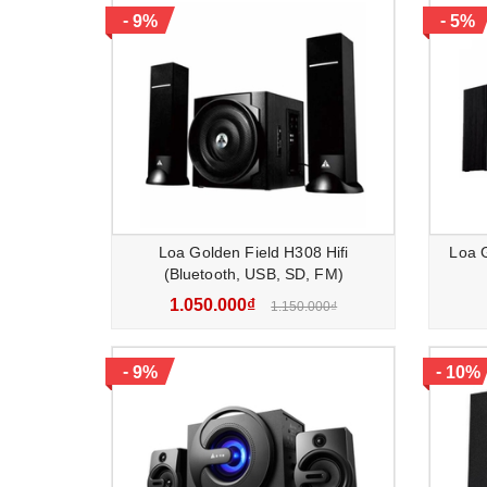
-
-
9%
5%
Loa Golden Field H308 Hifi
Loa G
(Bluetooth, USB, SD, FM)
1.050.000₫
1.150.000₫
-
-
9%
10%