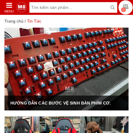
0
MENU
Trang chủ
/
Tin Tức
HƯỚNG DẪN CÁC BƯỚC VỆ SINH BÀN PHÍM CƠ.