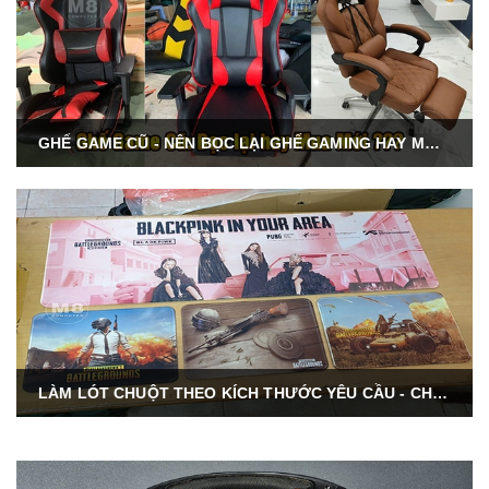
GHẾ GAME CŨ - NÊN BỌC LẠI GHẾ GAMING HAY MUA GHẾ GAMING MỚI???
LÀM LÓT CHUỘT THEO KÍCH THƯỚC YÊU CẦU - CHƯA BAO GIỜ DỄ DÀNG ĐẾN VẬY !!!