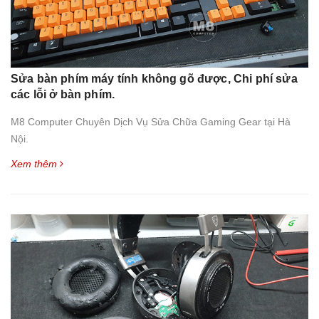
Sửa bàn phím máy tính không gõ được, Chi phí sửa
các lỗi ở bàn phím.
M8 Computer Chuyên Dịch Vụ Sửa Chữa Gaming Gear tại Hà
Nội.
Xem thêm