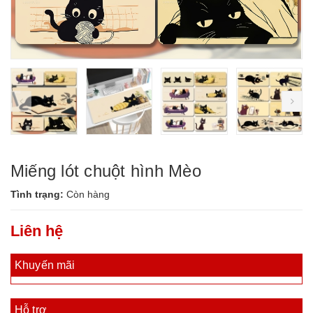
prev
ne
Miếng lót chuột hình Mèo
Tình trạng:
Còn hàng
Liên hệ
Khuyến mãi
Hỗ trợ