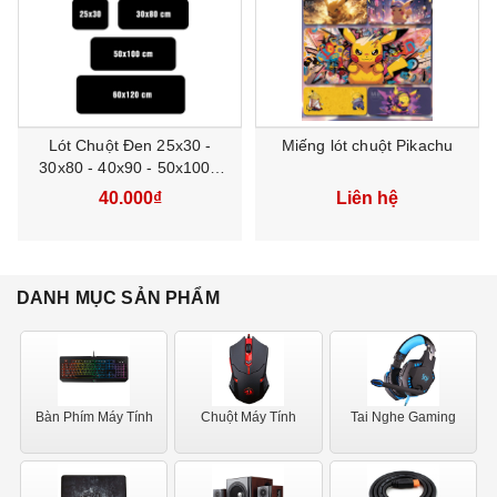
Lót Chuột Đen 25x30 -
Miếng lót chuột Pikachu
Anh chị em có thể tùy chỉnh size yêu thích shop có làm
30x80 - 40x90 - 50x100 -
kích thước yêu cầu.
60x120 cm
40.000₫
Liên hệ
Tư vấn hình ảnh, kích thước lót chuột và báo giá nhanh
nhất
>>>
Liên hệ ngay
Hotline/Zalo 0979517538
Mọi người thích mẫu nào thì inbox shop mẫu và size để
DANH MỤC SẢN PHẨM
được báo giá chính xác nhất ạ.
Bàn Phím Máy Tính
Chuột Máy Tính
Tai Nghe Gaming