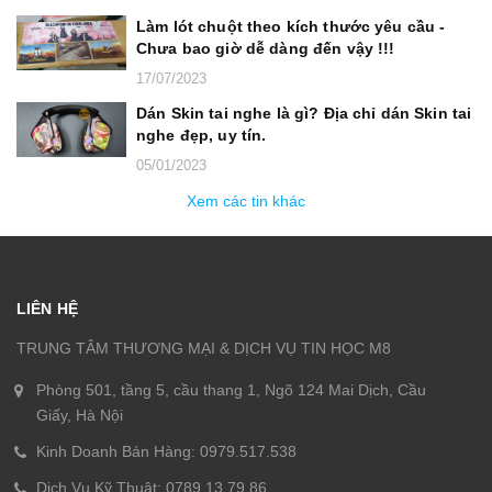
Làm lót chuột theo kích thước yêu cầu -
Chưa bao giờ dễ dàng đến vậy !!!
17/07/2023
Dán Skin tai nghe là gì? Địa chỉ dán Skin tai
nghe đẹp, uy tín.
05/01/2023
Xem các tin khác
LIÊN HỆ
TRUNG TÂM THƯƠNG MẠI & DỊCH VỤ TIN HỌC M8
Phòng 501, tầng 5, cầu thang 1, Ngõ 124 Mai Dịch, Cầu
Giấy, Hà Nội
Kinh Doanh Bán Hàng: 0979.517.538
Dịch Vụ Kỹ Thuật: 0789.13.79.86