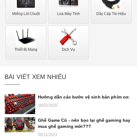
Miếng Lót Chuột
Loa Máy Tính
Dây Cáp Tín Hiệu
Thiết Bị Mạng
Dịch Vụ
BÀI VIẾT XEM NHIỀU
Hướng dẫn các bước vệ sinh bàn phím cơ.
18/02/2025
Ghế Game Cũ - nên bọc lại ghế gaming hay
mua ghế gaming mới???
09/11/2023