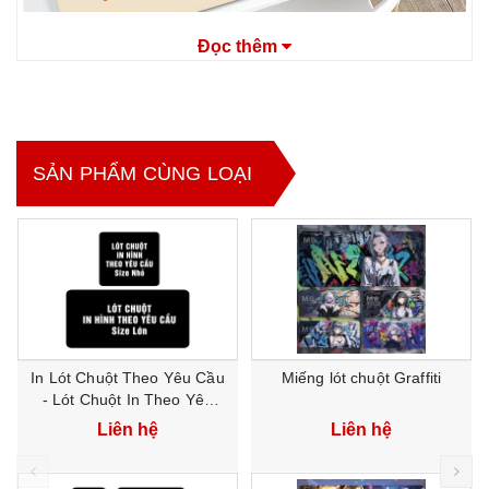
Đọc thêm
SẢN PHẨM CÙNG LOẠI
In Lót Chuột Theo Yêu Cầu
Miếng lót chuột Graffiti
- Lót Chuột In Theo Yêu
Cầu
Liên hệ
Liên hệ
prev
ne