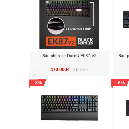
Sử dụng thiết kế layout chuẩn full size 104 p
hiệu ứng cầu vồng khá bắt mắt.
Bàn phím cơ DareU EK87 V2
Bàn p
470.000₫
510.000₫
prev
-
-
8%
6%