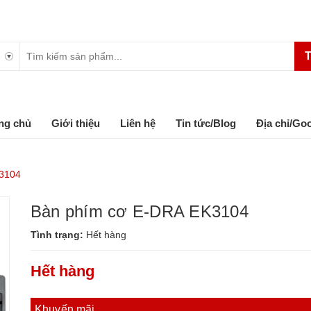
T
ng chủ
Giới thiệu
Liên hệ
Tin tức/Blog
Địa chỉ/Go
3104
Bàn phím cơ E-DRA EK3104
Tình trạng:
Hết hàng
Hết hàng
Khuyến mãi