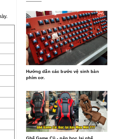
này.
Hướng dẫn các bước vệ sinh bàn
phím cơ.
Ghế Game Cũ - nên bọc lại ghế