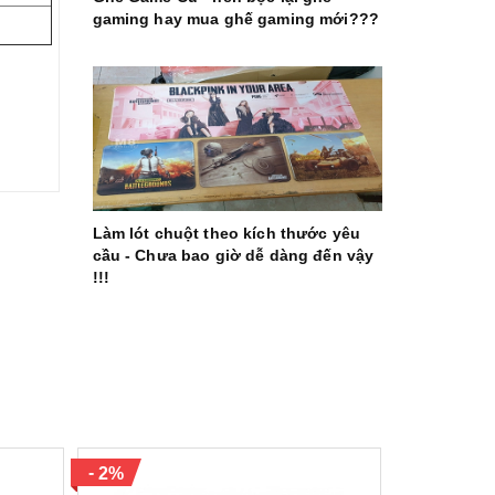
gaming hay mua ghế gaming mới???
Làm lót chuột theo kích thước yêu
cầu - Chưa bao giờ dễ dàng đến vậy
!!!
-
-
2%
7%