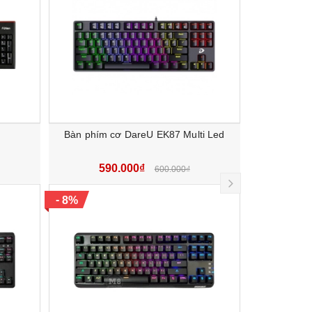
với
Bàn phím cơ DareU EK87 Multi Led
Bàn p
590.000₫
68
600.000₫
next
-
-
8%
9%