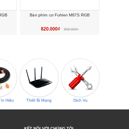
 RGB
Bàn phím cơ Fuhlen M87S RGB
Bàn 
820.000₫
59
890.000₫
 bạn
ín Hiệu
Thiết Bị Mạng
Dịch Vụ
KẾT NỐI VỚI CHÚNG TÔI