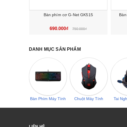
Bàn phím cơ G-Net GK515
Bàn
690.000₫
750.000₫
DANH MỤC SẢN PHẨM
Phần khung được làm từ nhôm và nhựa cứng chắ
sử dụng tốt kể cả vào ban đêm.
Bàn Phím Máy Tính
Chuột Máy Tính
Tai Ng
LIÊN HỆ