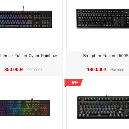
hím bấm được chia làm 7 hàng kết hợp với 7 màu LED khác nhau 
hím cơ Fuhlen Cyber Rainbow
Bàn phím Fuhlen L500S
850.000₫
180.000₫
900.000₫
250.000₫
-
5%