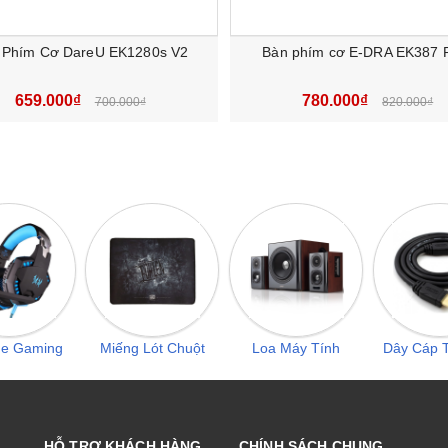
 Phím Cơ DareU EK1280s V2
Bàn phím cơ E-DRA EK387
659.000₫
780.000₫
700.000₫
820.000₫
c chắn, bề mặt có in thêm nhiều màu sắc nổi bật nên sẽ giúp
he Gaming
Miếng Lót Chuột
Loa Máy Tính
Dây Cáp T
HỖ TRỢ KHÁCH HÀNG
CHÍNH SÁCH CHUNG