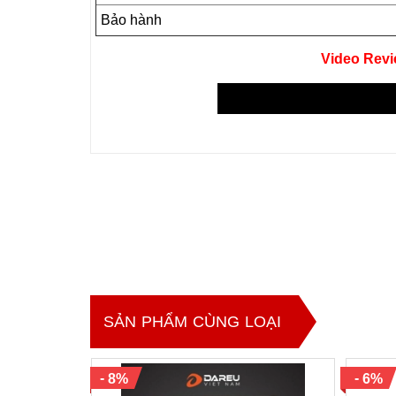
Bảo hành
Video Rev
SẢN PHẨM CÙNG LOẠI
-
-
8%
6%
Đánh giá - Mô tả chi tiết Bàn phím cơ E-DRA