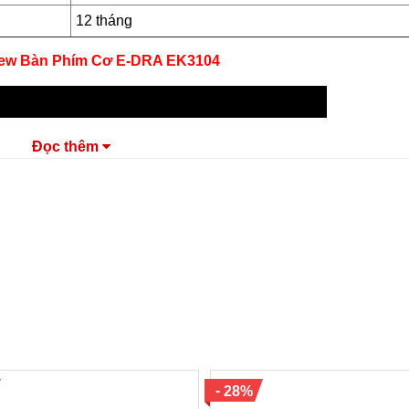
12 tháng
iew Bàn Phím Cơ E-DRA EK3104
Đọc thêm
-
28%
 EK3104: