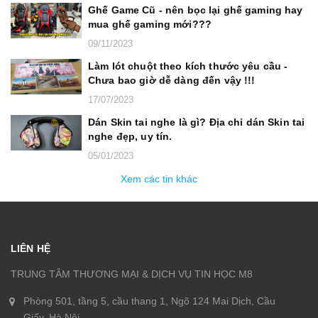
Ghế Game Cũ - nên bọc lại ghế gaming hay
mua ghế gaming mới???
09/11/2023
Làm lót chuột theo kích thước yêu cầu -
Chưa bao giờ dễ dàng đến vậy !!!
17/07/2023
Dán Skin tai nghe là gì? Địa chỉ dán Skin tai
nghe đẹp, uy tín.
05/01/2023
Xem các tin khác
LIÊN HỆ
TRUNG TÂM THƯƠNG MẠI & DỊCH VỤ TIN HỌC M8
Phòng 501, tầng 5, cầu thang 1, Ngõ 124 Mai Dịch, Cầu
Giấy, Hà Nội