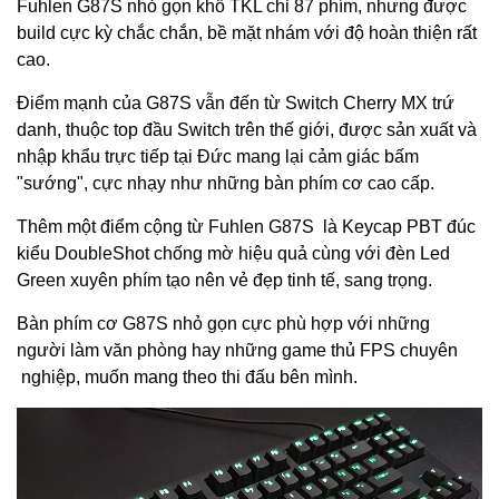
Fuhlen G87S nhỏ gọn khổ TKL chỉ 87 phím, nhưng được
build cực kỳ chắc chắn, bề mặt nhám với độ hoàn thiện rất
cao.
Điểm mạnh của G87S vẫn đến từ Switch Cherry MX trứ
danh, thuộc top đầu Switch trên thế giới, được sản xuất và
nhập khẩu trực tiếp tại Đức mang lại cảm giác bấm
"sướng", cực nhạy như những bàn phím cơ cao cấp.
Thêm một điểm cộng từ Fuhlen G87S là Keycap PBT đúc
kiểu DoubleShot chống mờ hiệu quả cùng với đèn Led
Green xuyên phím tạo nên vẻ đẹp tinh tế, sang trọng.
Bàn phím cơ G87S nhỏ gọn cực phù hợp với những
người làm văn phòng hay những game thủ FPS chuyên
nghiệp, muốn mang theo thi đấu bên mình.