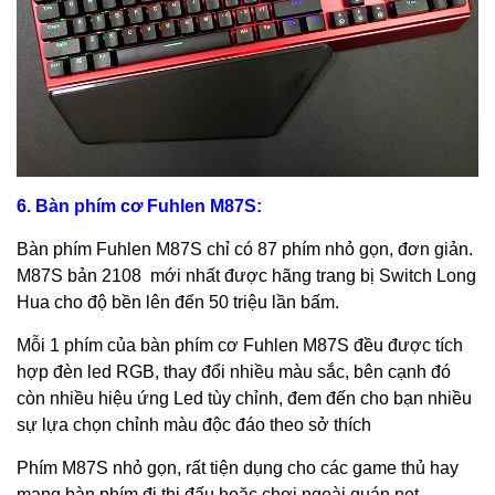
6. Bàn phím cơ Fuhlen M87S:
Bàn phím Fuhlen M87S chỉ có 87 phím nhỏ gọn, đơn giản.
M87S bản 2108 mới nhất được hãng trang bị Switch Long
Hua cho độ bền lên đến 50 triệu lần bấm.
Mỗi 1 phím của bàn phím cơ Fuhlen M87S đều được tích
hợp đèn led RGB, thay đổi nhiều màu sắc, bên cạnh đó
còn nhiều hiệu ứng Led tùy chỉnh, đem đến cho bạn nhiều
sự lựa chọn chỉnh màu độc đáo theo sở thích
Phím M87S nhỏ gọn, rất tiện dụng cho các game thủ hay
mang bàn phím đi thi đấu hoặc chơi ngoài quán net.