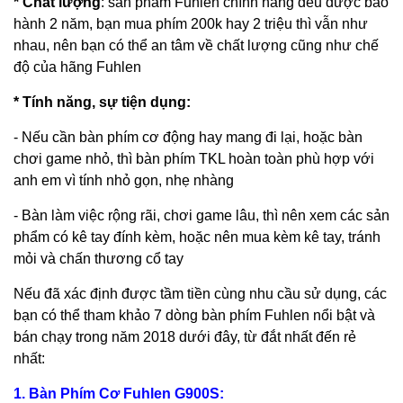
* Chất lượng
: sản phẩm Fuhlen chính hãng đều được bảo
hành 2 năm, bạn mua phím 200k hay 2 triệu thì vẫn như
nhau, nên bạn có thể an tâm về chất lượng cũng như chế
độ của hãng Fuhlen
* Tính năng, sự tiện dụng:
- Nếu cần bàn phím cơ động hay mang đi lại, hoặc bàn
chơi game nhỏ, thì bàn phím TKL hoàn toàn phù hợp với
anh em vì tính nhỏ gọn, nhẹ nhàng
- Bàn làm việc rộng rãi, chơi game lâu, thì nên xem các sản
phẩm có kê tay đính kèm, hoặc nên mua kèm kê tay, tránh
mỏi và chấn thương cổ tay
Nếu đã xác định được tầm tiền cùng nhu cầu sử dụng, các
bạn có thể tham khảo 7 dòng bàn phím Fuhlen nổi bật và
bán chạy trong năm 2018 dưới đây, từ đắt nhất đến rẻ
nhất:
1. Bàn Phím Cơ Fuhlen G900S: