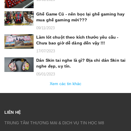
Ghế Game Cũ - nên bọc lại ghế gaming hay
mua ghế gaming mới???
09/11/2023
Làm lót chuột theo kích thước yêu cầu -
Chưa bao giờ dễ dàng đến vậy !!!
17/07/2023
Dán Skin tai nghe là gì? Địa chỉ dán Skin tai
nghe đẹp, uy tín.
05/01/2023
Xem các tin khác
LIÊN HỆ
TRUNG TÂM THƯƠNG MẠI & DỊCH VỤ TIN HỌC M8