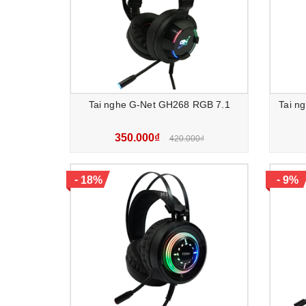
Tai nghe G-Net GH268 RGB 7.1
Tai n
350.000₫
420.000₫
-
-
18%
9%