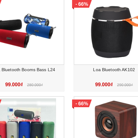
-
66%
 Bluetooth Booms Bass L24
Loa Bluetooth AK102
99.000₫
99.000₫
280.000₫
290.000₫
-
66%