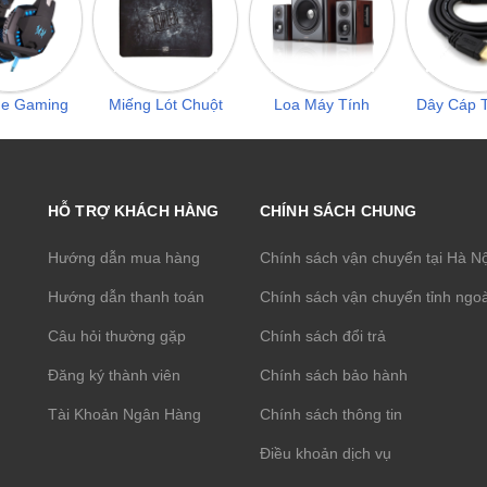
he Gaming
Miếng Lót Chuột
Loa Máy Tính
Dây Cáp T
HỖ TRỢ KHÁCH HÀNG
CHÍNH SÁCH CHUNG
Hướng dẫn mua hàng
Chính sách vận chuyển tại Hà N
Hướng dẫn thanh toán
Chính sách vận chuyển tỉnh ngoà
Câu hỏi thường gặp
Chính sách đổi trả
Đăng ký thành viên
Chính sách bảo hành
Tài Khoản Ngân Hàng
Chính sách thông tin
Điều khoản dịch vụ