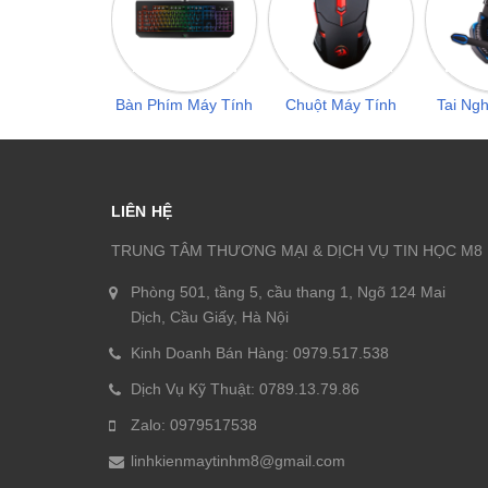
Bàn Phím Máy Tính
Chuột Máy Tính
Tai Ng
LIÊN HỆ
TRUNG TÂM THƯƠNG MẠI & DỊCH VỤ TIN HỌC M8
Phòng 501, tầng 5, cầu thang 1, Ngõ 124 Mai
Dịch, Cầu Giấy, Hà Nội
Kinh Doanh Bán Hàng: 0979.517.538
Dịch Vụ Kỹ Thuật: 0789.13.79.86
Zalo: 0979517538
linhkienmaytinhm8@gmail.com