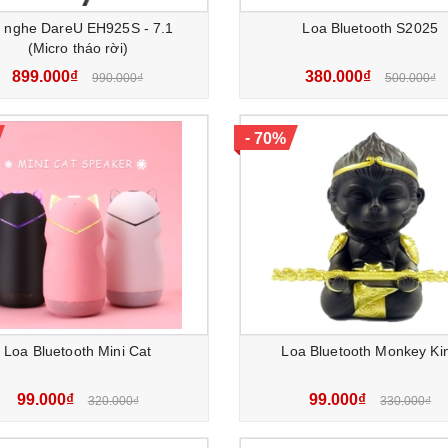
i nghe DareU EH925S - 7.1
Loa Bluetooth S2025
(Micro tháo rời)
899.000₫
380.000₫
990.000₫
500.000₫
-
70%
Loa Bluetooth Mini Cat
Loa Bluetooth Monkey Ki
99.000₫
99.000₫
320.000₫
330.000₫