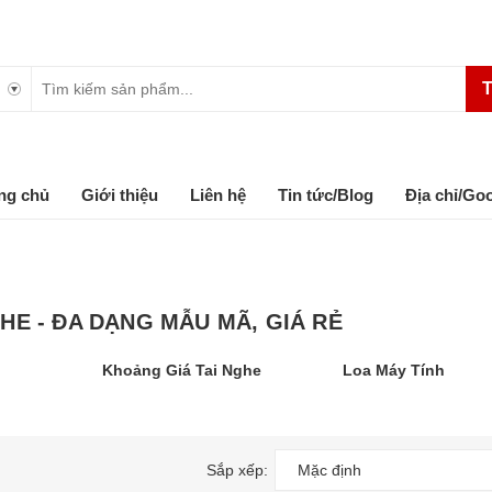
T
ng chủ
Giới thiệu
Liên hệ
Tin tức/Blog
Địa chỉ/Go
GHE - ĐA DẠNG MẪU MÃ, GIÁ RẺ
Khoảng Giá Tai Nghe
Loa Máy Tính
Sắp xếp:
Mặc định