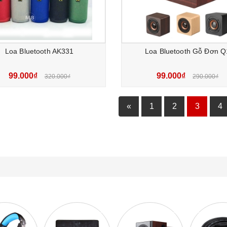
Loa Bluetooth AK331
Loa Bluetooth Gỗ Đơn Q
99.000₫
99.000₫
320.000₫
290.000₫
«
1
2
3
4