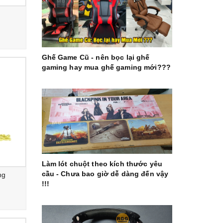
Ghế Game Cũ - nên bọc lại ghế
gaming hay mua ghế gaming mới???
Làm lót chuột theo kích thước yêu
cầu - Chưa bao giờ dễ dàng đến vậy
ng
!!!