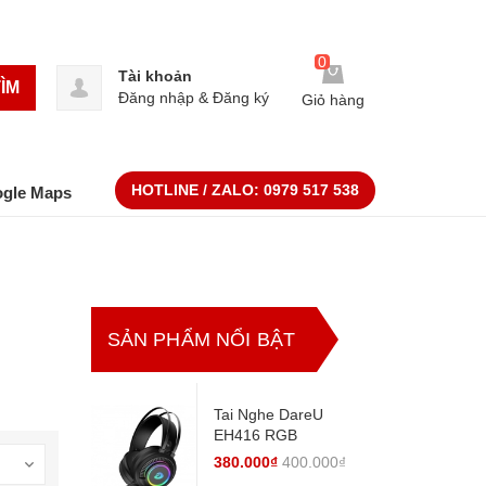
0
Tài khoản
ÌM
Đăng nhập
&
Đăng ký
Giỏ hàng
HOTLINE / ZALO:
0979 517 538
ogle Maps
SẢN PHẨM NỔI BẬT
Tai Nghe DareU
EH416 RGB
380.000₫
400.000₫