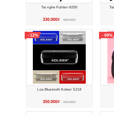
Tai nghe Fuhlen H200
Ta
330.000₫
400.000₫
-
-
12%
69%
Loa Bluetooth Koleer S218
350.000₫
400.000₫