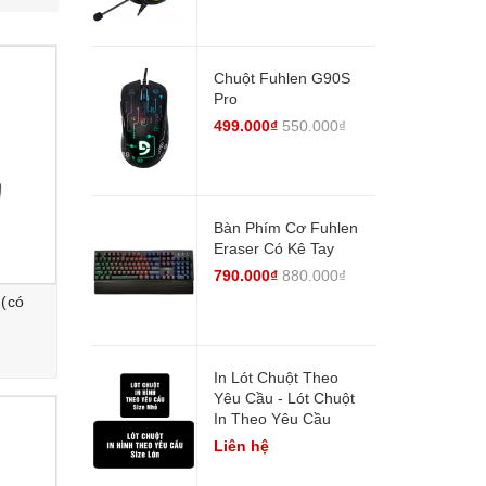
Chuột Fuhlen G90S
Pro
499.000₫
550.000₫
Bàn Phím Cơ Fuhlen
Eraser Có Kê Tay
790.000₫
880.000₫
 (có
In Lót Chuột Theo
Yêu Cầu - Lót Chuột
In Theo Yêu Cầu
Liên hệ