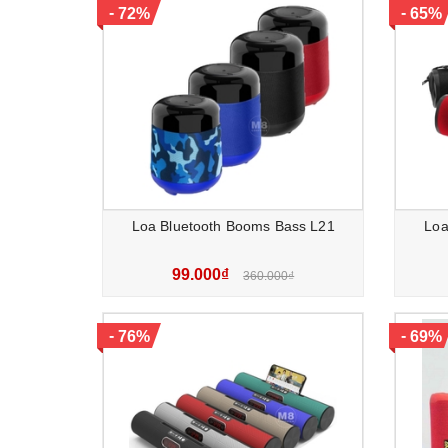
-
-
72%
65%
Loa Bluetooth Booms Bass L21
Loa
99.000₫
360.000₫
-
-
76%
69%