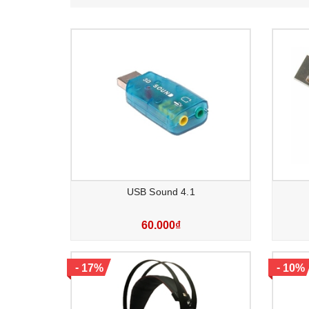
USB Sound 4.1
60.000₫
-
-
17%
10%