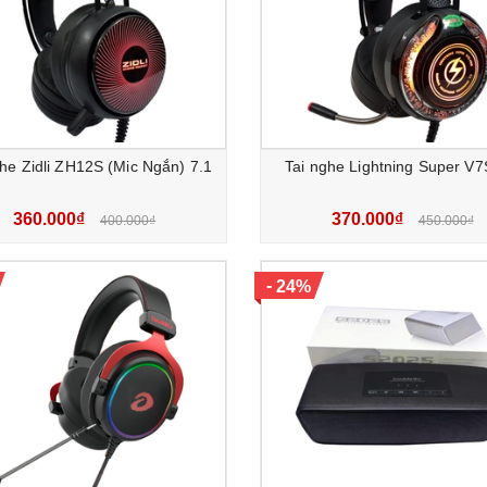
ghe Zidli ZH12S (Mic Ngắn) 7.1
Tai nghe Lightning Super V7
360.000₫
370.000₫
400.000₫
450.000₫
-
24%