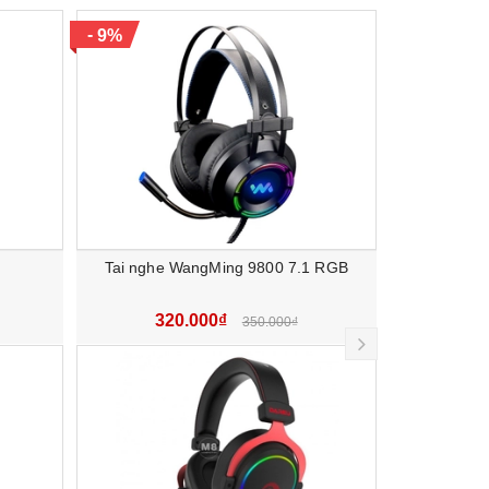
-
-
9%
13%
Tai nghe WangMing 9800 7.1 RGB
Tai nghe W
320.000₫
33
350.000₫
next
-
10%
giác
 theo