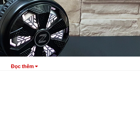
Đọc thêm
Zidli
ZH7
Đen