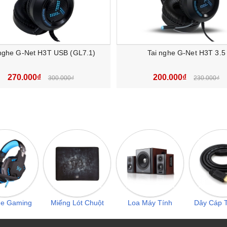
 nghe G-Net H3T USB (GL7.1)
Tai nghe G-Net H3T 3.5
270.000₫
200.000₫
300.000₫
230.000₫
he Gaming
Miếng Lót Chuột
Loa Máy Tính
Dây Cáp T