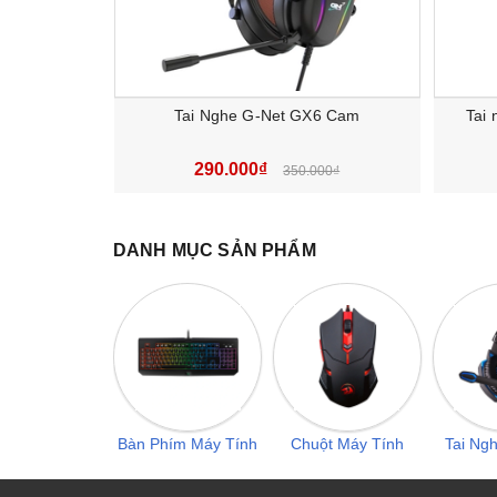
Tai Nghe G-Net GX6 Cam
Tai
290.000₫
350.000₫
DANH MỤC SẢN PHẨM
Bàn Phím Máy Tính
Chuột Máy Tính
Tai Ng