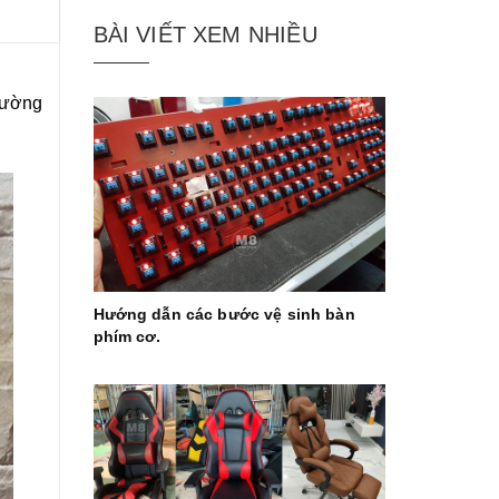
BÀI VIẾT XEM NHIỀU
trường
Hướng dẫn các bước vệ sinh bàn
phím cơ.