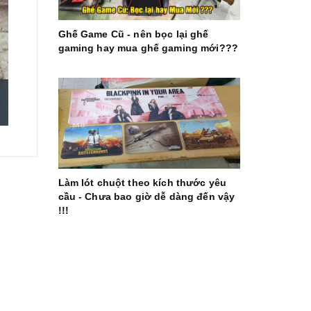
Ghế Game Cũ - nên bọc lại ghế
gaming hay mua ghế gaming mới???
Làm lót chuột theo kích thước yêu
cầu - Chưa bao giờ dễ dàng đến vậy
!!!