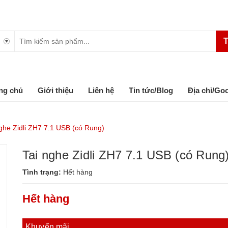
T
ng chủ
Giới thiệu
Liên hệ
Tin tức/Blog
Địa chỉ/Go
nghe Zidli ZH7 7.1 USB (có Rung)
Tai nghe Zidli ZH7 7.1 USB (có Rung
Tình trạng:
Hết hàng
Hết hàng
Khuyến mãi