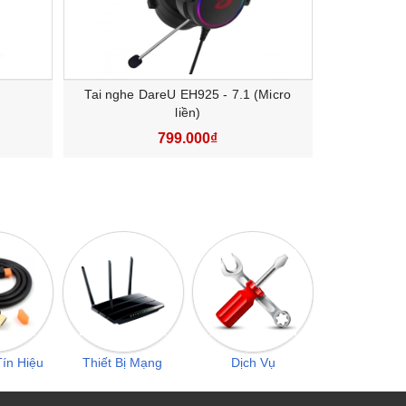
Tai nghe DareU EH925 - 7.1 (Micro
Tai nghe
liền)
799.000₫
38
ín Hiệu
Thiết Bị Mạng
Dịch Vụ