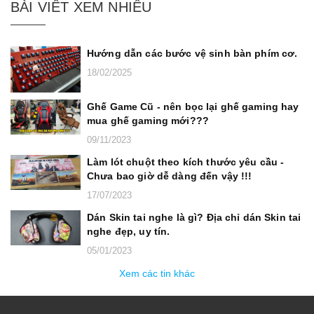
BÀI VIẾT XEM NHIỀU
Hướng dẫn các bước vệ sinh bàn phím cơ.
18/02/2025
Ghế Game Cũ - nên bọc lại ghế gaming hay
mua ghế gaming mới???
09/11/2023
Làm lót chuột theo kích thước yêu cầu -
Chưa bao giờ dễ dàng đến vậy !!!
17/07/2023
Dán Skin tai nghe là gì? Địa chỉ dán Skin tai
nghe đẹp, uy tín.
05/01/2023
Xem các tin khác