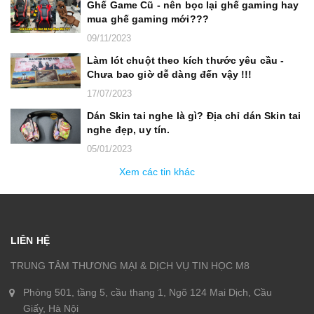
Ghế Game Cũ - nên bọc lại ghế gaming hay
mua ghế gaming mới???
09/11/2023
Làm lót chuột theo kích thước yêu cầu -
Chưa bao giờ dễ dàng đến vậy !!!
17/07/2023
Dán Skin tai nghe là gì? Địa chỉ dán Skin tai
nghe đẹp, uy tín.
05/01/2023
Xem các tin khác
LIÊN HỆ
TRUNG TÂM THƯƠNG MẠI & DỊCH VỤ TIN HỌC M8
Phòng 501, tầng 5, cầu thang 1, Ngõ 124 Mai Dịch, Cầu
Giấy, Hà Nội