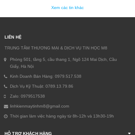
Xem các tin khác
LIÊN HỆ
TRUNG TÂM THƯƠNG MẠI & DỊCH VỤ TIN HỌC M8
Phòng 501, tầng 5, cầu thang 1, Ngõ 124 Mai Dịch, Cầu
Giấy, Hà Nội
Kinh Doanh Bán Hàng: 0979.517.538
Dịch Vụ Kỹ Thuật: 0789.13.79.86
Zalo: 0979517538
linhkienmaytinhm8@gmail.com
Thời gian làm việc hàng ngày từ 8h-12h và 13h30-19h
HỖ TRỢ KHÁCH HÀNG