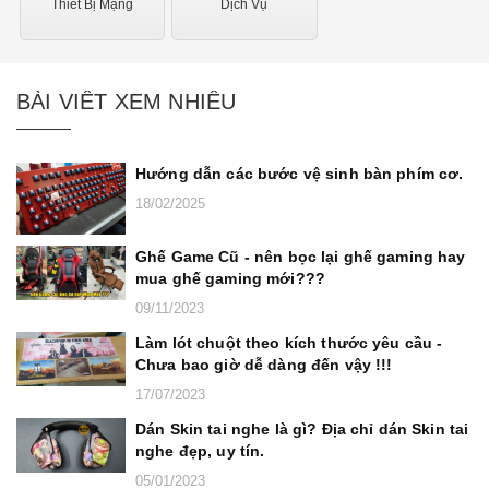
Thiết Bị Mạng
Dịch Vụ
BÀI VIẾT XEM NHIỀU
Hướng dẫn các bước vệ sinh bàn phím cơ.
18/02/2025
Ghế Game Cũ - nên bọc lại ghế gaming hay
mua ghế gaming mới???
09/11/2023
Làm lót chuột theo kích thước yêu cầu -
Chưa bao giờ dễ dàng đến vậy !!!
17/07/2023
Dán Skin tai nghe là gì? Địa chỉ dán Skin tai
nghe đẹp, uy tín.
05/01/2023