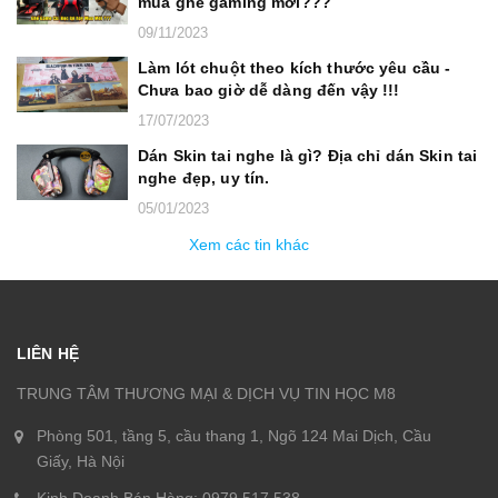
mua ghế gaming mới???
09/11/2023
Làm lót chuột theo kích thước yêu cầu -
Chưa bao giờ dễ dàng đến vậy !!!
17/07/2023
Dán Skin tai nghe là gì? Địa chỉ dán Skin tai
nghe đẹp, uy tín.
05/01/2023
Xem các tin khác
LIÊN HỆ
TRUNG TÂM THƯƠNG MẠI & DỊCH VỤ TIN HỌC M8
Phòng 501, tầng 5, cầu thang 1, Ngõ 124 Mai Dịch, Cầu
Giấy, Hà Nội
Kinh Doanh Bán Hàng: 0979.517.538