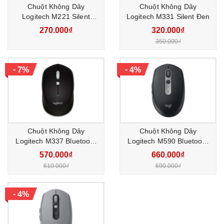
Chuột Không Dây
Chuột Không Dây
Logitech M221 Silent
Logitech M331 Silent Đen
Xanh Dương
270.000₫
320.000₫
350.000₫
-
-
7%
4%
Chuột Không Dây
Chuột Không Dây
Logitech M337 Bluetooth
Logitech M590 Bluetooth
Đen
Đen
570.000₫
660.000₫
610.000₫
690.000₫
-
4%