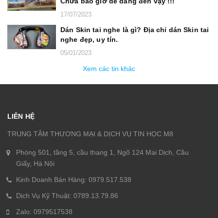
Chưa bao giờ dễ dàng đến vậy !!!
17/07/2023
Dán Skin tai nghe là gì? Địa chỉ dán Skin tai
nghe đẹp, uy tín.
05/01/2023
Xem các tin khác
LIÊN HỆ
TRUNG TÂM THƯƠNG MẠI & DỊCH VỤ TIN HỌC M8
Phòng 501, tầng 5, cầu thang 1, Ngõ 124 Mai Dịch, Cầu
Giấy, Hà Nội
Kinh Doanh Bán Hàng: 0979.517.538
Dịch Vụ Kỹ Thuật: 0789.13.79.86
Zalo: 0979517538