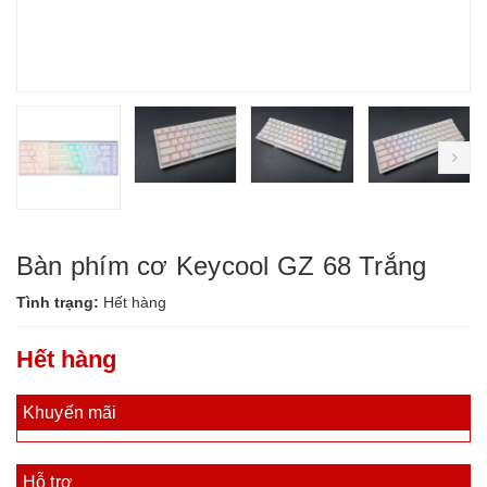
prev
ne
Bàn phím cơ Keycool GZ 68 Trắng
Tình trạng:
Hết hàng
Hết hàng
Khuyến mãi
Hỗ trợ