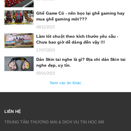
Ghế Game Cũ - nên bọc lại ghế gaming hay
mua ghế gaming mới???
09/11/2023
Làm lót chuột theo kích thước yêu cầu -
Chưa bao giờ dễ dàng đến vậy !!!
17/07/2023
Dán Skin tai nghe là gì? Địa chỉ dán Skin tai
nghe đẹp, uy tín.
05/01/2023
Xem các tin khác
LIÊN HỆ
TRUNG TÂM THƯƠNG MẠI & DỊCH VỤ TIN HỌC M8