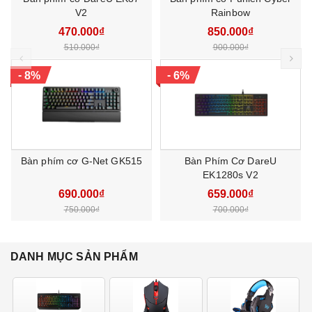
Phụ kiện
V2
Rainbow
Dây kết nối USB-TypeC
470.000₫
850.000₫
Bảo hành
12 tháng
510.000₫
900.000₫
prev
ne
-
-
8%
6%
Bàn phím cơ G-Net GK515
Bàn Phím Cơ DareU
EK1280s V2
690.000₫
659.000₫
750.000₫
700.000₫
DANH MỤC SẢN PHẨM