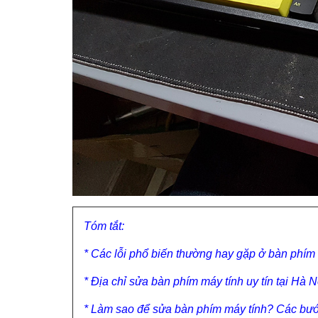
Tóm tắt:
* Các lỗi phổ biến thường hay gặp ở bàn phím
* Địa chỉ sửa bàn phím máy tính uy tín tại Hà N
* Làm sao để sửa bàn phím máy tính? Các bướ