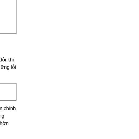
đôi khi
hững lỗi
n chính
ng
chờn