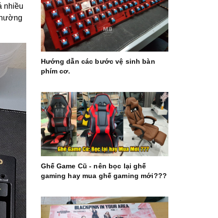
á nhiều
 thường
Hướng dẫn các bước vệ sinh bàn
phím cơ.
Ghế Game Cũ - nên bọc lại ghế
gaming hay mua ghế gaming mới???