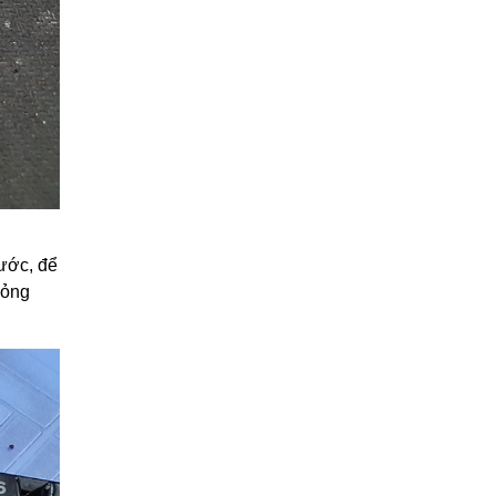
nước, để
hỏng