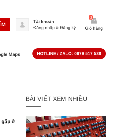
0
Tài khoản
ÌM
Đăng nhập
&
Đăng ký
Giỏ hàng
HOTLINE / ZALO:
0979 517 538
ogle Maps
BÀI VIẾT XEM NHIỀU
 gặp ở