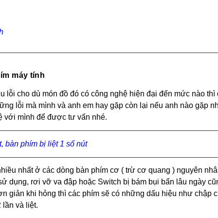
h
hím máy tính
ều lỗi cho dù món đồ đó có công nghệ hiện đại đến mức nào thì 
những lỗi mà mình và anh em hay gặp còn lại nếu anh nào gặp n
ệ với mình để được tư vấn nhé.
 bàn phím bị liệt 1 số nút
nhiều nhất ở các dòng bàn phím cơ ( trừ cơ quang ) nguyên nhâ
n sử dụng, rơi vỡ va đập hoặc Switch bị bám bụi bẩn lâu ngày cũ
đơn giản khi hỏng thì các phím sẽ có những dấu hiệu như chập 
ần và liệt.