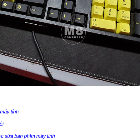
 máy tính
ội
c sửa bàn phím máy tính