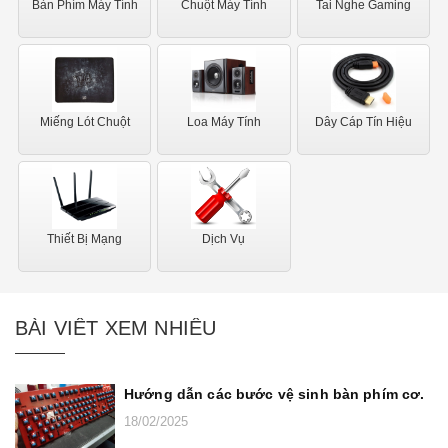
Bàn Phím Máy Tính
Chuột Máy Tính
Tai Nghe Gaming
khi giữ chuột cũng như tăng cảm giác thoải mái.
Miếng Lót Chuột
Loa Máy Tính
Dây Cáp Tín Hiệu
Thiết Bị Mạng
Dịch Vụ
BÀI VIẾT XEM NHIỀU
Trọng lượng cân đối:
Hướng dẫn các bước vệ sinh bàn phím cơ.
G502 HERO nặng 121g, bổ sung thêm 18g với 5 quả tạ
18/02/2025
để thay đổi trọng lượng chuột theo cách sử dụng.