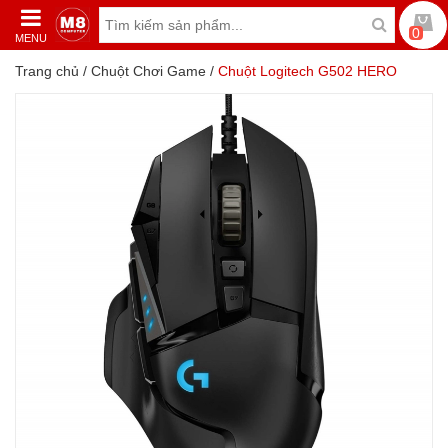
0
MENU
Trang chủ
/
Chuột Chơi Game
/
Chuột Logitech G502 HERO