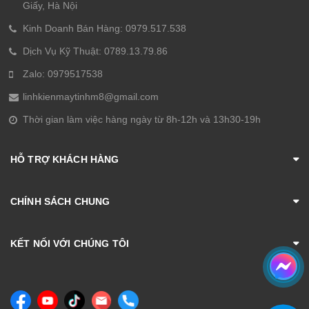
game FPS.
Giấy, Hà Nội
Kinh Doanh Bán Hàng: 0979.517.538
Bánh xe cuộn này cũng có hai nút khi bạn đẩy qua trái-
phải, một tính năng hiếm hoi ở các con chuột hiện tại.
Dịch Vụ Kỹ Thuật: 0789.13.79.86
Zalo: 0979517538
Linh kiện cao cấp:
linhkienmaytinhm8@gmail.com
Chuột Logitech G502 HERO sử dụng nút bấm có độ
bền 50 triệu lần nhấn, dây kết nối bọc vải dù, phần hông
Thời gian làm việc hàng ngày từ 8h-12h và 13h30-19h
chuột có bọc viền cao su, trang bị tạ đi kèm để tăng hoặc
giảm trọng lượng của chuột.
HỖ TRỢ KHÁCH HÀNG
CHÍNH SÁCH CHUNG
KẾT NỐI VỚI CHÚNG TÔI