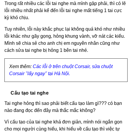
Trong rất nhiều các lỗi tai nghe mà mình gặp phải, thì có lẽ
lỗi nhiều nhất phải kể đến lỗi tai nghe mất tiếng 1 tai cực
kỳ khó chịu.
Tuy nhiên, lỗi này khắc phục lại không quá khó như nhiều
lỗi khác như gãy gọng, hỏng khung vành, vỡ nát các kiểu.
Mình sẽ chia sẻ cho anh chị em nguyên nhân cũng như
cách sửa tai nghe bị hỏng 1 bên tai nhé.
Xem thêm:
Các lỗi ở trên chuột Corsair, sửa chuột
Corsair "lấy ngay" tại Hà Nội.
Cấu tạo tai nghe
Tai nghe
hỏng thì sao phải biết cấu tạo làm gì??? có bạn
nào đang đọc đến đây mà thắc mắc không?
Vì cấu tạo của tai nghe khá đơn giản, mình nói ngắn gọn
cho mọi người cùng hiểu, khi hiểu về cấu tạo thì việc tự