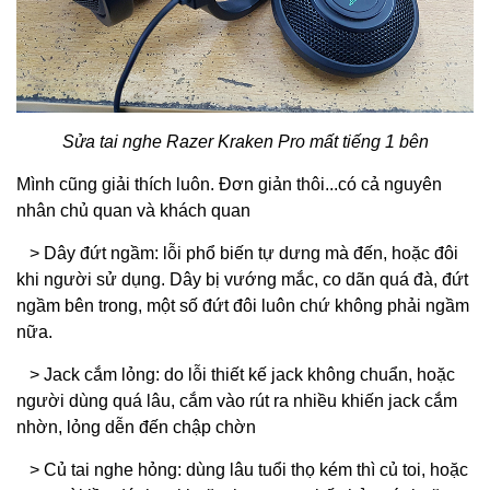
Sửa tai nghe Razer Kraken Pro mất tiếng 1 bên
Mình cũng giải thích luôn. Đơn giản thôi...có cả nguyên
nhân chủ quan và khách quan
> Dây đứt ngầm: lỗi phổ biến tự dưng mà đến, hoặc đôi
khi người sử dụng.
Dây
bị vướng mắc, co dãn quá đà, đứt
ngầm bên trong, một số đứt đôi luôn chứ không phải ngầm
nữa.
> Jack cắm lỏng: do lỗi thiết kế jack không chuẩn, hoặc
người dùng quá lâu, cắm vào rút ra nhiều khiến jack cắm
nhờn, lỏng dễn đến chập chờn
> Củ tai nghe hỏng: dùng lâu tuổi thọ kém thì củ toi, hoặc