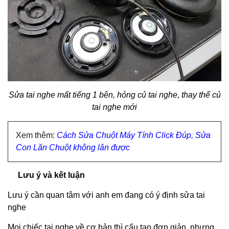
Sửa tai nghe mất tiếng 1 bên, hỏng củ tai nghe, thay thế củ
tai nghe mới
Xem thêm:
Cách Sửa Chuột Máy Tính Click Đúp, Sửa
Con Lăn Chuột không lăn được
Lưu ý và kết luận
Lưu ý cần quan tâm với anh em đang có ý định sửa tai
nghe
Mọi chiếc tai nghe về cơ bản thì cấu tạo đơn giản, nhưng