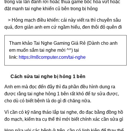
trong vài lần đánh rơi hoăc thua game bốc hỏa vứt hoặc
đặt mạnh tai nghe khiến củ bên trong bị hỏng
> Hỏng mạch điều khiển: cái này viết ra thì chuyên sâu
quá, đơn giản anh em cứ ngầm hiểu, đen thôi đỏ quên đi
Tham khảo Tai Nghe Gaming Giá Rẻ (Dành cho anh
em muốn sắm tai nghe mới ^^) tại
link:
https://m8computer.com/tai-nghe
Cách sửa tai nghe bị hỏng 1 bên
Anh em mà đọc đến đây thì đa phần đều hình dung ra
được rằng tai nghe hỏng 1 bên rất khó để tự sửa được,
cho dù có biết bệnh là do gì đi chăng nữa.
Vì cần có kỹ năng tháo lắp tai nghe, đo đạc bằng đồng hồ
đo mạch, kiểm tra cụ thể thì mới biết chính xác cần sửa gì
Hơn nữa với các bệnh ở trên, cần có linh kiện để thay thế