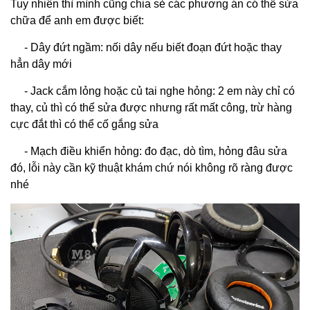
Tuy nhiên thì mình cũng chia sẻ các phương án có thể sửa
chữa để anh em được biết:
- Dây đứt ngầm: nối dây nếu biết đoạn đứt hoặc thay
hẳn dây mới
- Jack cắm lỏng hoặc củ tai nghe hỏng: 2 em này chỉ có
thay, củ thì có thể sửa được nhưng rất mất công, trừ hàng
cực đắt thì có thể cố gắng sửa
- Mạch điều khiển hỏng: đo đạc, dò tìm, hỏng đâu sửa
đó, lỗi này cần kỹ thuật khám chứ nói không rõ ràng được
nhé