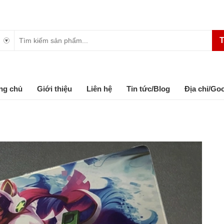
T
ng chủ
Giới thiệu
Liên hệ
Tin tức/Blog
Địa chỉ/Go