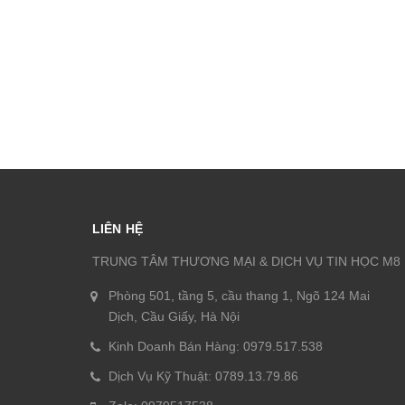
LIÊN HỆ
TRUNG TÂM THƯƠNG MẠI & DỊCH VỤ TIN HỌC M8
Phòng 501, tầng 5, cầu thang 1, Ngõ 124 Mai
Dịch, Cầu Giấy, Hà Nội
Kinh Doanh Bán Hàng: 0979.517.538
Dịch Vụ Kỹ Thuật: 0789.13.79.86