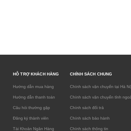
HỖ TRỢ KHÁCH HÀNG
CHÍNH SÁCH CHUNG
Hướng dẫn mua hàng
Chính sách vận chuyển tại Hà N
Hướng dẫn thanh toán
Chính sách vận chuyển tỉnh ngoà
Câu hỏi thường gặp
Chính sách đổi trả
Đăng ký thành viên
Chính sách bảo hành
Tài Khoản Ngân Hàng
Chính sách thông tin