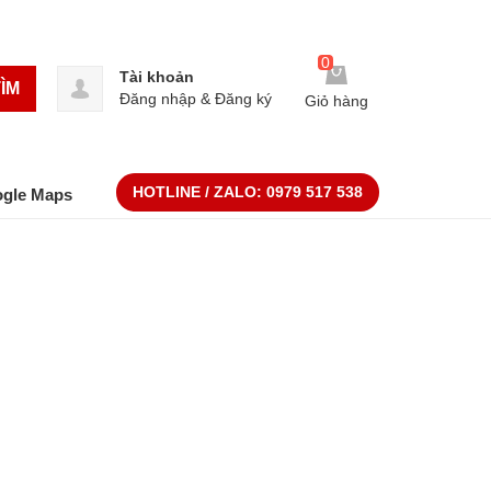
0
Tài khoản
ÌM
Đăng nhập
&
Đăng ký
Giỏ hàng
HOTLINE / ZALO:
0979 517 538
ogle Maps