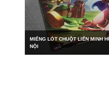
MIẾNG LÓT CHUỘT LIÊN MINH H
NỘI