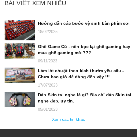
BÀI VIẾT XEM NHIỀU
Hướng dẫn các bước vệ sinh bàn phím cơ.
18/02/2025
Ghế Game Cũ - nên bọc lại ghế gaming hay
mua ghế gaming mới???
09/11/2023
Làm lót chuột theo kích thước yêu cầu -
Chưa bao giờ dễ dàng đến vậy !!!
17/07/2023
Dán Skin tai nghe là gì? Địa chỉ dán Skin tai
nghe đẹp, uy tín.
05/01/2023
Xem các tin khác