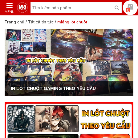
0
MENU
Trang chủ
/
Tất cả tin tức
/
miếng lót chuột
IN LÓT CHUỘT GAMING THEO YÊU CẦU