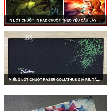
IN LÓT CHUỘT, IN PAD CHUỘT THEO YÊU CẦU LẤY NGAY TẠI HÀ NỘI
MIẾNG LÓT CHUỘT RAZER GOLIATHUS GIÁ RẺ, TẤM LÓT CHUỘT RAZER TẠI HÀ NỘI