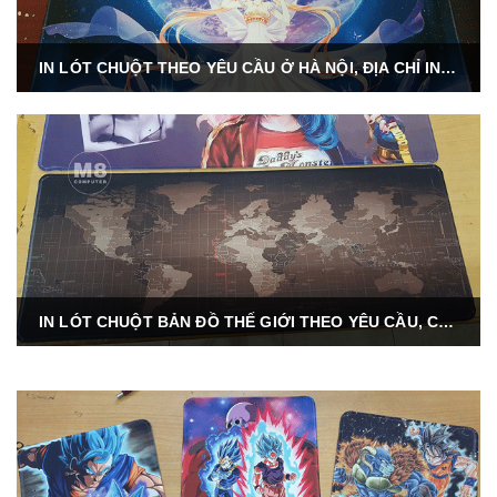
IN LÓT CHUỘT THEO YÊU CẦU Ở HÀ NỘI, ĐỊA CHỈ IN LÓT CHUỘT UY TÍN.
IN LÓT CHUỘT BẢN ĐỒ THẾ GIỚI THEO YÊU CẦU, CÁC MẪU LÓT CHUỘT HÌNH BẢN ĐỒ