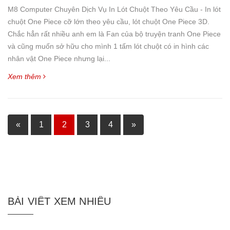
M8 Computer Chuyên Dịch Vụ In Lót Chuột Theo Yêu Cầu - In lót
chuột One Piece cỡ lớn theo yêu cầu, lót chuột One Piece 3D.
Chắc hẳn rất nhiều anh em là Fan của bộ truyện tranh One Piece
và cũng muốn sở hữu cho mình 1 tấm lót chuột có in hình các
nhân vật One Piece nhưng lại...
Xem thêm
«
1
2
3
4
»
BÀI VIẾT XEM NHIỀU