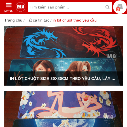
0
MENU
Trang chủ
/
Tất cả tin tức
/
in lót chuột theo yêu cầu
IN LÓT CHUỘT SIZE 30X80CM THEO YÊU CẦU, LẤY NGAY.