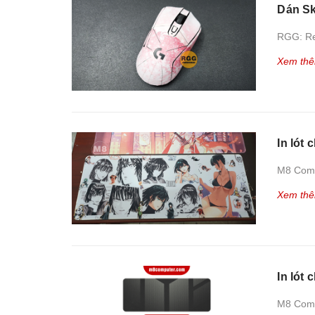
Dán Sk
RGG: Re
Xem th
In lót 
M8 Comp
Xem th
In lót
M8 Comp