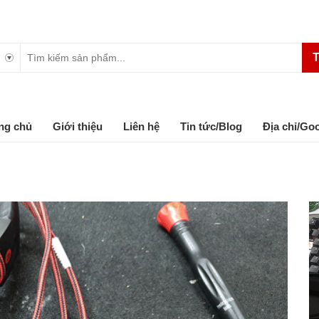
T
ng chủ
Giới thiệu
Liên hệ
Tin tức/Blog
Địa chỉ/Go