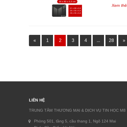
Xem th
«
1
2
3
4
...
28
»
LIÊN HỆ
TRUNG TÂM THƯƠNG MẠI & DỊCH VỤ TIN HỌC M8
Phòng 501, tầng 5, cầu thang 1, Ngõ 124 Mai