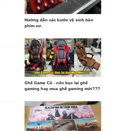
.
Hướng dẫn các bước vệ sinh bàn
phím cơ.
Ghế Game Cũ - nên bọc lại ghế
gaming hay mua ghế gaming mới???