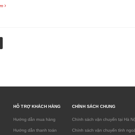
êm
HỖ TRỢ KHÁCH HÀNG
CHÍNH SÁCH CHUNG
Hướng dẫn mua hàng
Chính sách vận chuyển tại Hà N
Hướng dẫn thanh toán
Chính sách vận chuyển tỉnh ngoà