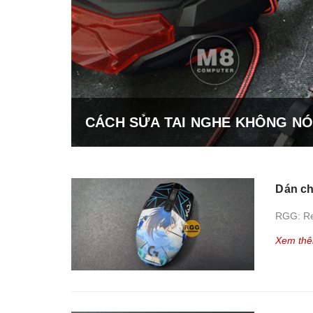
CÁCH SỬA TAI NGHE KHÔNG NÓI
Dán ch
RGG: Re
Xem th