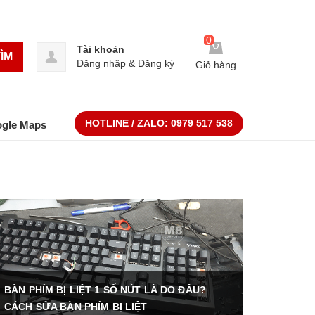
0
Tài khoản
ÌM
Đăng nhập
&
Đăng ký
Giỏ hàng
HOTLINE / ZALO:
0979 517 538
ogle Maps
BÀN PHÍM BỊ LIỆT 1 SỐ NÚT LÀ DO ĐÂU?
CÁCH SỬA BÀN PHÍM BỊ LIỆT