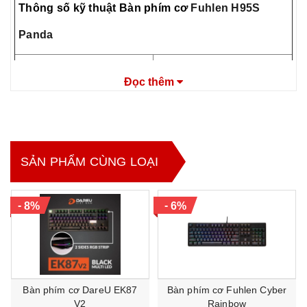
Thông số kỹ thuật
Bàn phím cơ
Fuhlen H95S
Panda
Hãng sản xuất
Fuhlen
Đọc thêm
Model
H95S Panda
Chuẩn phím
Bàn phím cơ
Thiết kế
95 phím
SẢN PHẨM CÙNG LOẠI
Màu sắc
Đen - Trắng
RGB (có điều chỉnh hiệu
Đèn Led
ứng Led)
-
-
8%
6%
Red/ Brown/ Yellow/
Switch
Silver
Switch
Dây USB - Type C /
Phương thức kết nối
Bluetooth/ Đầu USB 2.4G
Bàn phím cơ DareU EK87
Bàn phím cơ Fuhlen Cyber
V2
Rainbow