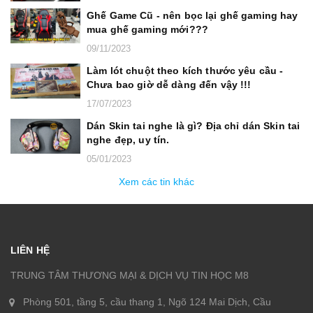
Ghế Game Cũ - nên bọc lại ghế gaming hay
mua ghế gaming mới???
09/11/2023
Làm lót chuột theo kích thước yêu cầu -
Chưa bao giờ dễ dàng đến vậy !!!
17/07/2023
Dán Skin tai nghe là gì? Địa chỉ dán Skin tai
nghe đẹp, uy tín.
05/01/2023
Xem các tin khác
LIÊN HỆ
TRUNG TÂM THƯƠNG MẠI & DỊCH VỤ TIN HỌC M8
Phòng 501, tầng 5, cầu thang 1, Ngõ 124 Mai Dịch, Cầu