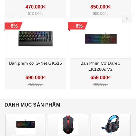
Độ dài cáp
1m
470.000₫
850.000₫
Gắp Keycap, Gắp Switch,
510.000₫
900.000₫
prev
ne
Phụ kiện
Dây kết nối Usb Type-C,
Keycap Panda
-
-
8%
6%
Bảo hành
24 tháng
Bàn phím cơ G-Net GK515
Bàn Phím Cơ DareU
EK1280s V2
690.000₫
659.000₫
750.000₫
700.000₫
DANH MỤC SẢN PHẨM