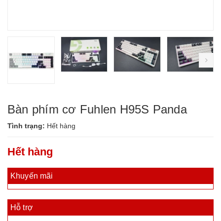
prev
ne
Bàn phím cơ Fuhlen H95S Panda
Tình trạng:
Hết hàng
Hết hàng
Khuyến mãi
Hỗ trợ