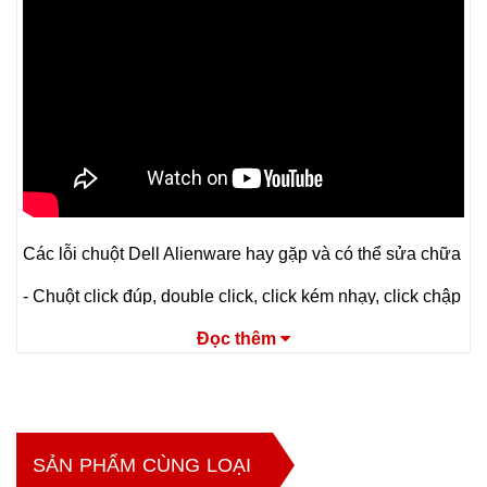
Các lỗi chuột Dell Alienware hay gặp và có thể sửa chữa
- Chuột click đúp, double click, click kém nhạy, click chập
chờn
Đọc thêm
- Chuột khó lăn cuộn, lăn cuộn chập chờn loạn, không
lăn được
- Chuột chập chờn, lúc nhận lúc không, lỗi nguồn
SẢN PHẨM CÙNG LOẠI
- Chuột bị đứt dây do sử dụng lâu hoặc tác động bên